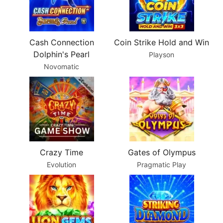
Cash Connection
Coin Strike Hold and Win
Dolphin's Pearl
Playson
Novomatic
Crazy Time
Gates of Olympus
Evolution
Pragmatic Play