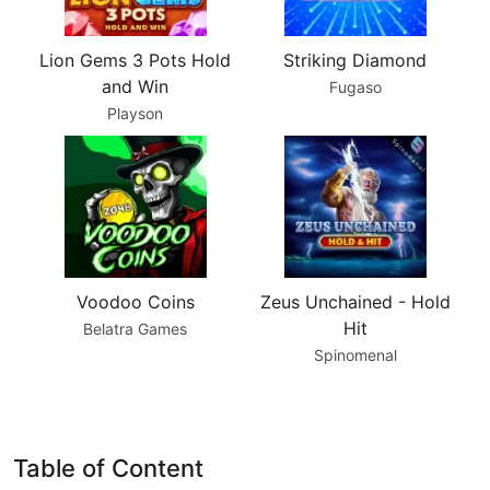
Lion Gems 3 Pots Hold
Striking Diamond
and Win
Fugaso
Playson
Voodoo Coins
Zeus Unchained - Hold
Hit
Belatra Games
Spinomenal
Table of Content