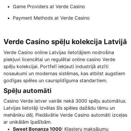
Game Providers at Verde Casino
Olympus Wins
Genie's Gem Bonanza
Payment Methods at Verde Casino
Pragmatic Play
Pragmatic Play
Verde Casino spēļu kolekcija Latvijā
Sweet Keno
Stairs
XXXTreme Lightning
Football Studio
inout
inout
Verde Casino online Latvijas lietotājiem nodrošina
Roulette
Evolution
piekļuvi licencētai un regulētai online casino Verde
Evolution
spēļu kolekcijai. Portfelī iekļauti industrijā atzīti
Jackpot Blaze
Candyland Jackpots
nosaukumi un modernas sistēmas, kas atbilst augstiem
Pragmatic Play
Penguin King
godīgas spēles un caurspīdīguma standartiem.
Spēļu automāti
Casino Verde ietver vairāk nekā 3000 spēļu automātus.
Latvijas lietotāji izvēlas šīs spēles dažādu tēmu un
mehāniku dēļ. Piedāvātie Verde Casino automāti izceļas
ar unikālām īpašībām.
Sweet Bonanza 1000
: Klasteru maksājumu