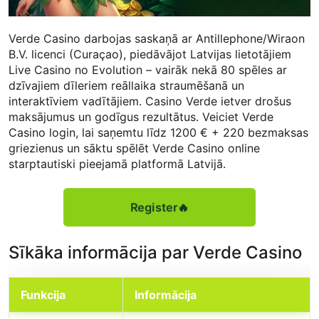
Verde Casino darbojas saskaņā ar Antillephone/Wiraon
B.V. licenci (Curaçao), piedāvājot Latvijas lietotājiem
Live Casino no Evolution – vairāk nekā 80 spēles ar
dzīvajiem dīleriem reāllaika straumēšanā un
interaktīviem vadītājiem. Casino Verde ietver drošus
maksājumus un godīgus rezultātus. Veiciet Verde
Casino login, lai saņemtu līdz 1200 € + 220 bezmaksas
griezienus un sāktu spēlēt Verde Casino online
starptautiski pieejamā platformā Latvijā.
Register🔥
Sīkāka informācija par Verde Casino
Funkcija
Informācija