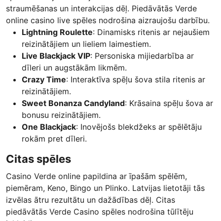
straumēšanas un interakcijas dēļ. Piedāvātās Verde
online casino live spēles nodrošina aizraujošu darbību.
Lightning Roulette
: Dinamisks ritenis ar nejaušiem
reizinātājiem un lieliem laimestiem.
Live Blackjack VIP
: Personiska mijiedarbība ar
dīleri un augstākām likmēm.
Crazy Time
: Interaktīva spēļu šova stila ritenis ar
reizinātājiem.
Sweet Bonanza Candyland
: Krāsaina spēļu šova ar
bonusu reizinātājiem.
One Blackjack
: Inovējošs blekdžeks ar spēlētāju
rokām pret dīleri.
Citas spēles
Casino Verde online papildina ar īpašām spēlēm,
piemēram, Keno, Bingo un Plinko. Latvijas lietotāji tās
izvēlas ātru rezultātu un dažādības dēļ. Citas
piedāvātās Verde Casino spēles nodrošina tūlītēju