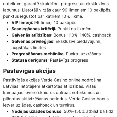
noteikumi garantē skaidrību, progresu un ekskluzīvus
labumus. Lietotāji virzās caur 99 līmeņiem 10 pakāpēs,
punktus iegūstot par katriem 10 € likmē.
VIP līmeņi
: 99 līmeņi 10 pakāpēs
Sasniegšanas kritēriji
: Punkti no likmēm
Galvenās atlīdzības
: Bonusi 110%–140%, cashback
Galvenās privilēģijas
: Ekskluzīvi piedāvājumi,
augstākas limites
Progresēšanas mehānika
: Punktu uzkrāšana
Statusa derīgums
: Pastāvīgs progress
Pastāvīgās akcijas
Pastāvīgās akcijas Verde Casino online nodrošina
Latvijas lietotājiem atkārtotas atlīdzības. Visas
kampaņas ievēro skaidrus dalības noteikumus un
plānotus aktivizēšanas periodus. Verde Casino bonus
ietver uzlādes, cashback un turnīrus.
Nedēļas uzlādes bonuss
: 50%–150% atbilstība līdz