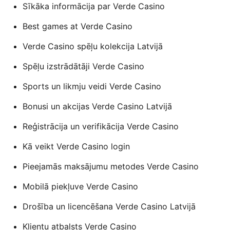
Sīkāka informācija par Verde Casino
Coin Princess x1000
Lightning Roulette
Plinko Aztec
Serpent Gold: Hold &
Sweet Bonanza
Chicken Road
Best games at Verde Casino
CandyLand
Win
Evolution
Booongo
inout
inout
Verde Casino spēļu kolekcija Latvijā
Pragmatic Play Live
Penguin King
Spēļu izstrādātāji Verde Casino
Sports un likmju veidi Verde Casino
Bonusi un akcijas Verde Casino Latvijā
Reģistrācija un verifikācija Verde Casino
Rock Paper Scissors
Plinko1000
Captain Kraken
Crazy Time
Grimms' Bounty: Hansel
Crazy Balls
inout
inout
Kā veikt Verde Casino login
Megaways
& Gretel
Evolution
Evolution
Pragmatic Play
PG Soft
Pieejamās maksājumu metodes Verde Casino
Mobilā piekļuve Verde Casino
Drošība un licencēšana Verde Casino Latvijā
Klientu atbalsts Verde Casino
Aviafly
Squid Game