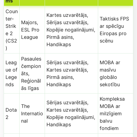
ms
Coun
Kartes uzvarētājs,
ter-
Taktisks FPS
Majors,
Sērijas uzvarētājs,
Strik
ar spēcīgu
ESL Pro
Kopējie nogalinājumi,
e 2
Eiropas pro
League
Pirmā asins,
(CS2
scēnu
Handikaps
)
Pasaules
Leag
Sērijas uzvarētājs,
MOBA ar
čempion
ue of
Kartes uzvarētājs,
masīvu
āts,
Lege
Pirmā asins,
globālo
Reģionāl
nds
Handikaps
sekotību
ās līgas
Kompleksa
Sērijas uzvarētājs,
The
MOBA ar
Dota
Kartes uzvarētājs,
Internatio
milzīgiem
2
Kopējie nogalinājumi,
nal
balvu
Handikaps
fondiem