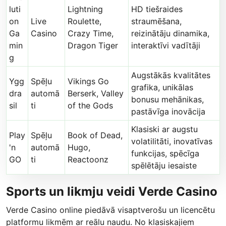
luti
Lightning
HD tiešraides
on
Live
Roulette,
straumēšana,
Ga
Casino
Crazy Time,
reizinātāju dinamika,
min
Dragon Tiger
interaktīvi vadītāji
g
Augstākās kvalitātes
Ygg
Spēļu
Vikings Go
grafika, unikālas
dra
automā
Berserk, Valley
bonusu mehānikas,
sil
ti
of the Gods
pastāvīga inovācija
Klasiski ar augstu
Play
Spēļu
Book of Dead,
volatilitāti, inovatīvas
'n
automā
Hugo,
funkcijas, spēcīga
GO
ti
Reactoonz
spēlētāju iesaiste
Sports un likmju veidi Verde Casino
Verde Casino online piedāvā visaptverošu un licencētu
platformu likmēm ar reālu naudu. No klasiskajiem