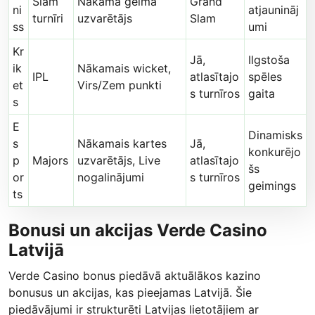
Slam
Nākamā geima
Grand
ni
atjaunināj
turnīri
uzvarētājs
Slam
ss
umi
Kr
Jā,
Ilgstoša
ik
Nākamais wicket,
IPL
atlasītajo
spēles
et
Virs/Zem punkti
s turnīros
gaita
s
E
Dinamisks
s
Nākamais kartes
Jā,
konkurējo
p
Majors
uzvarētājs, Live
atlasītajo
šs
or
nogalinājumi
s turnīros
geimings
ts
Bonusi un akcijas Verde Casino
Latvijā
Verde Casino bonus piedāvā aktuālākos kazino
bonusus un akcijas, kas pieejamas Latvijā. Šie
piedāvājumi ir strukturēti Latvijas lietotājiem ar