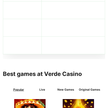
⏱️ Izņemšanas
Kartes: 24–120 st., E-maki: 0–
laiks
12 st., Kripto: 0–1 st.
📱 Mobilā
Android APK + Pārlūks
aplikācija
💬 Klientu
Tērzēšana un e-pasts 24/7
atbalsts
Best games at Verde Casino
Popular
Live
New Games
Original Games