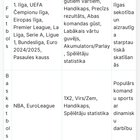
gūtiem vārtiem,
1. līga, UEFA
līgas
F
Handikaps, Precīzs
Čempionu līga,
sekotība
u
rezultāts, Abas
Eiropas līga,
un
t
komandas gūst,
Premier League, La
aizrautīg
b
Labākais vārtu
Liga, Serie A, Ligue
a
ol
guvējs,
1, Bundesliga, Euro
starptau
s
Akumulators/Parlay
2024/2025,
tiskā
, Spēlētāju
Pasaules kauss
skatīšan
statistika
ās
B
a
Populārs
s
komand
k
1X2, Virs/Zem,
u sports
e
NBA, EuroLeague
Handikaps,
ar
t
Spēlētāju statistika
dinamisk
b
u
ol
darbību
s