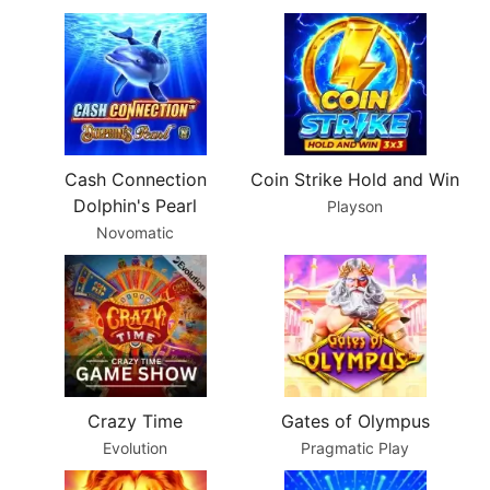
Cash Connection
Coin Strike Hold and Win
Dolphin's Pearl
Playson
Novomatic
Crazy Time
Gates of Olympus
Evolution
Pragmatic Play