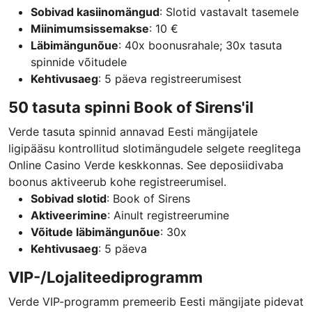
Sobivad kasiinomängud
: Slotid vastavalt tasemele
Miinimumsissemakse
: 10 €
Läbimängunõue
: 40x boonusrahale; 30x tasuta
spinnide võitudele
Kehtivusaeg
: 5 päeva registreerumisest
50 tasuta spinni Book of Sirens'il
Verde tasuta spinnid annavad Eesti mängijatele
ligipääsu kontrollitud slotimängudele selgete reeglitega
Online Casino Verde keskkonnas. See deposiidivaba
boonus aktiveerub kohe registreerumisel.
Sobivad slotid
: Book of Sirens
Aktiveerimine
: Ainult registreerumine
Võitude läbimängunõue
: 30x
Kehtivusaeg
: 5 päeva
VIP-/Lojaliteediprogramm
Verde VIP-programm premeerib Eesti mängijate pidevat