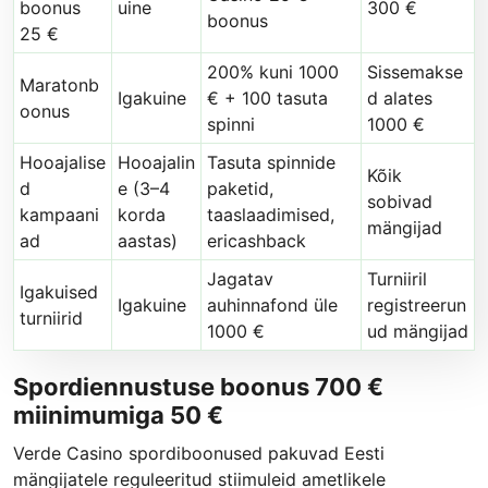
boonus
uine
300 €
boonus
25 €
200% kuni 1000
Sissemakse
Maratonb
Igakuine
€ + 100 tasuta
d alates
oonus
spinni
1000 €
Hooajalise
Hooajalin
Tasuta spinnide
Kõik
d
e (3–4
paketid,
sobivad
kampaani
korda
taaslaadimised,
mängijad
ad
aastas)
ericashback
Jagatav
Turniiril
Igakuised
Igakuine
auhinnafond üle
registreerun
turniirid
1000 €
ud mängijad
Spordiennustuse boonus 700 €
miinimumiga 50 €
Verde Casino spordiboonused pakuvad Eesti
mängijatele reguleeritud stiimuleid ametlikele