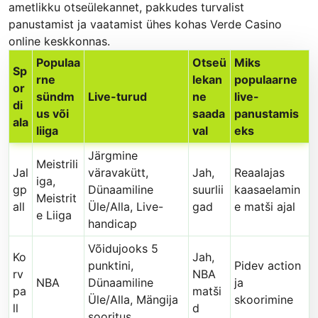
ametlikku otseülekannet, pakkudes turvalist
panustamist ja vaatamist ühes kohas Verde Casino
online keskkonnas.
Populaa
Otseü
Miks
Sp
rne
lekan
populaarne
or
sündm
Live-turud
ne
live-
di
us või
saada
panustamis
ala
liiga
val
eks
Järgmine
Meistrili
Jal
väravakütt,
Jah,
Reaalajas
iga,
gp
Dünaamiline
suurlii
kaasaelamin
Meistrit
all
Üle/Alla, Live-
gad
e matši ajal
e Liiga
handicap
Võidujooks 5
Ko
Jah,
punktini,
Pidev action
rv
NBA
NBA
Dünaamiline
ja
pa
matši
Üle/Alla, Mängija
skoorimine
ll
d
sooritus