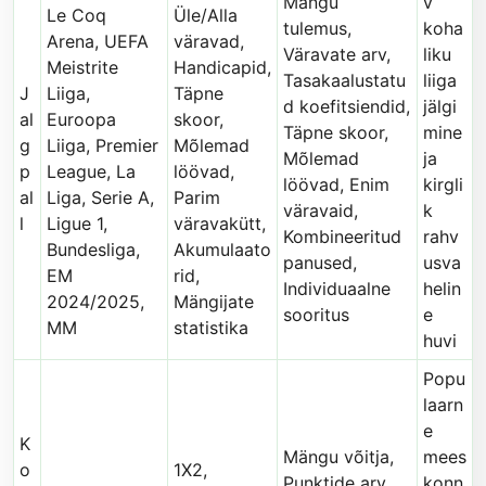
Mängu
v
Le Coq
Üle/Alla
tulemus,
koha
Arena, UEFA
väravad,
Väravate arv,
liku
Meistrite
Handicapid,
Tasakaalustatu
liiga
J
Liiga,
Täpne
d koefitsiendid,
jälgi
al
Euroopa
skoor,
Täpne skoor,
mine
g
Liiga, Premier
Mõlemad
Mõlemad
ja
p
League, La
löövad,
löövad, Enim
kirgli
al
Liga, Serie A,
Parim
väravaid,
k
l
Ligue 1,
väravakütt,
Kombineeritud
rahv
Bundesliga,
Akumulaato
panused,
usva
EM
rid,
Individuaalne
helin
2024/2025,
Mängijate
sooritus
e
MM
statistika
huvi
Popu
laarn
e
K
Mängu võitja,
mees
o
1X2,
Punktide arv,
konn