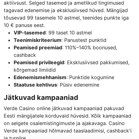
aktiivsust. Selged tasemed ja ametlikud tingimused
tagavad edenemise ja eksklusiivsed hüved. Mängijad
tõusevad 99 tasemele 10 astmel, teenides punkte iga
10 € panuse eest.
VIP-tasemed
: 99 taset 10 astmel
Teenimiskriteerium
: Panustest punktid
Peamised preemiad
: 110%–140% boonused,
cashback
Peamised privileegid
: Eksklusiivsed pakkumised,
kõrgemad limiidid
Edenemismehhanism
: Punktide kogumine
Staatuse kehtivus
: Püsiv edenemine
Jätkuvad kampaaniad
Verde Casino online jätkuvad kampaaniad pakuvad
Eesti mängijatele korduvaid hüvesid. Kõik kampaaniad
on selgete osalemistingimuste ja ajakavaga. Casino
Verde kampaaniad hõlmavad taaslaadimisi, cashback'i
ja turniire.