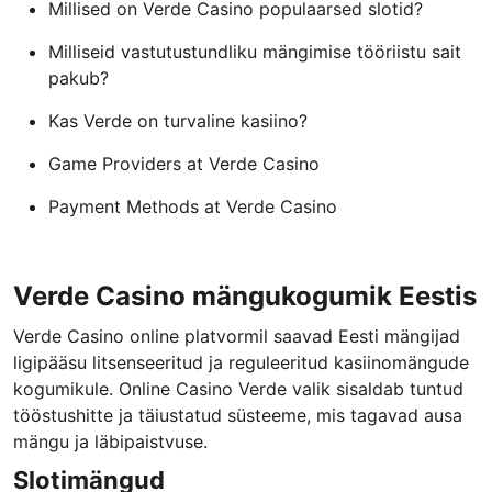
Millised on Verde Casino populaarsed slotid?
Sugar Daddy
Mines
Mega Wheel
Bac Bo
inout
inout
Milliseid vastutustundliku mängimise tööriistu sait
Pragmatic Play Live
Evolution
pakub?
Kas Verde on turvaline kasiino?
Olympus Wins
Genie's Gem Bonanza
Pragmatic Play
Pragmatic Play
Game Providers at Verde Casino
Payment Methods at Verde Casino
Sweet Keno
Stairs
XXXTreme Lightning
Football Studio
inout
inout
Verde Casino mängukogumik Eestis
Roulette
Evolution
Evolution
Verde Casino online platvormil saavad Eesti mängijad
Jackpot Blaze
Candyland Jackpots
ligipääsu litsenseeritud ja reguleeritud kasiinomängude
Pragmatic Play
Penguin King
kogumikule. Online Casino Verde valik sisaldab tuntud
tööstushitte ja täiustatud süsteeme, mis tagavad ausa
mängu ja läbipaistvuse.
Slotimängud