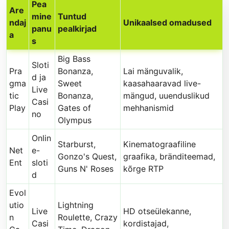
Pea
Are
mine
Tuntud
ndaj
Unikaalsed omadused
panu
pealkirjad
a
s
Big Bass
Sloti
Pra
Bonanza,
Lai mänguvalik,
d ja
gma
Sweet
kaasahaaravad live-
Live
tic
Bonanza,
mängud, uuenduslikud
Casi
Play
Gates of
mehhanismid
no
Olympus
Onlin
Starburst,
Kinematograafiline
Net
e-
Gonzo's Quest,
graafika, bränditeemad,
Ent
sloti
Guns N' Roses
kõrge RTP
d
Evol
utio
Lightning
Live
HD otseülekanne,
n
Roulette, Crazy
Casi
kordistajad,