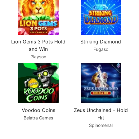
Lion Gems 3 Pots Hold
Striking Diamond
and Win
Fugaso
Playson
Voodoo Coins
Zeus Unchained - Hold
Hit
Belatra Games
Spinomenal