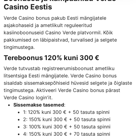
Casino Eestis
Verde Casino bonus pakub Eesti mängijatele
asjakohaseid ja ametlikult reguleeritud
kasiinoboonuseid Casino Verde platvormil. Kõik
pakkumised on läbipaistvad, turvalised ja selgete
tingimustega.
Tereboonus 120% kuni 300 €
Verde tutvustab registreerumisboonust ametliku
litsentsiga Eesti mängijatele. Verde Casino bonus
sisaldab sissemaksepõhiseid hüvesid selgete ja õiglaste
tingimustega. Aktiveeri Verde Casino bonus pärast
Verde Casino login'it.
Sissemakse tasemed
:
1: 120% kuni 300 € + 50 tasuta spinni
2: 150% kuni 300 € + 50 tasuta spinni
3: 100% kuni 300 € + 50 tasuta spinni
4: 150% kuni 300 € + 70 tasuta spinni