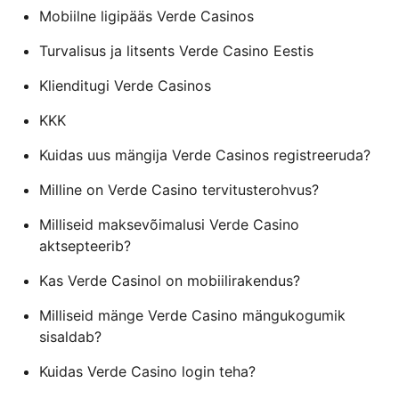
Mobiilne ligipääs Verde Casinos
Turvalisus ja litsents Verde Casino Eestis
Aviafly
Squid Game
Klienditugi Verde Casinos
Sic Bo
Lightning Storm
inout
inout
Bill & Coin 2: Mummy
Tao Tree Coins
Iconic21
Evolution
KKK
Mischief
tomhornnative
Relax Gaming
Kuidas uus mängija Verde Casinos registreeruda?
Milline on Verde Casino tervitusterohvus?
Milliseid maksevõimalusi Verde Casino
Lucky Mines
Diver
aktsepteerib?
500X Auto Roulette
Bar Roulette 2000X
inout
inout
Kas Verde Casinol on mobiilirakendus?
winfinity
winfinity
Book of Knight Hold and
Diggin for Diamonds 2
Milliseid mänge Verde Casino mängukogumik
Win
Jelly
sisaldab?
Felix Gaming
Kuidas Verde Casino login teha?