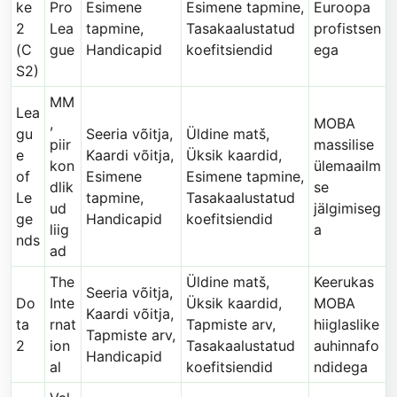
ke
Pro
Esimene
Esimene tapmine,
Euroopa
2
Lea
tapmine,
Tasakaalustatud
profistsen
(C
gue
Handicapid
koefitsiendid
ega
S2)
MM
Lea
,
MOBA
gu
Seeria võitja,
Üldine matš,
piir
massilise
e
Kaardi võitja,
Üksik kaardid,
kon
ülemaailm
of
Esimene
Esimene tapmine,
dlik
se
Le
tapmine,
Tasakaalustatud
ud
jälgimiseg
ge
Handicapid
koefitsiendid
liig
a
nds
ad
The
Üldine matš,
Keerukas
Seeria võitja,
Do
Inte
Üksik kaardid,
MOBA
Kaardi võitja,
ta
rnat
Tapmiste arv,
hiiglaslike
Tapmiste arv,
2
ion
Tasakaalustatud
auhinnafo
Handicapid
al
koefitsiendid
ndidega